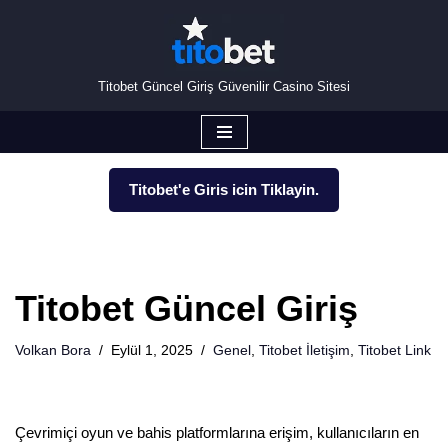
İçeriğe
geç
Titobet Güncel Giriş Güvenilir Casino Sitesi
Titobet'e Giris icin Tiklayin.
Titobet Güncel Giriş
Volkan Bora
Eylül 1, 2025
Genel
,
Titobet İletişim
,
Titobet Link
Çevrimiçi oyun ve bahis platformlarına erişim, kullanıcıların en