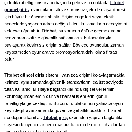
çok dikkat ettiği unsurların başında gelir ve bu noktada
Titobet
güncel giriş
, oyuncuların siteye sorunsuz şekilde ulaşabilmesi
için büyük bir öneme sahiptir. Erişim engelleri veya teknik
nedenlerle yaşanan adres değişiklikleri, kullanıcıların deneyimini
sekteye uğratabilir.
Titobet
, bu sorunun önüne geçmek adına
her zaman aktif ve güvenilir bağlantılarını kullanıcılarıyla
paylaşarak kesintisiz erişim sağlar. Böylece oyuncular, zaman
kaybetmeden oyunlara ve promosyonlara dahil olma fırsatı
bulur.
Titobet güncel giriş
sistemi, yalnızca erişimi kolaylaştırmakla
kalmaz, aynı zamanda güvenlik standartlarını da üst seviyede
tutar. Kullanıcılar siteye bağlandıklarında kişisel verilerinin
korunduğundan emin olur ve finansal işlemlerini gönül
rahatlığıyla gerçekleştirir. Bu durum, platformun yalnızca oyun
keyfi değil, aynı zamanda güven ve şeffaflık odaklı bir hizmet
sunduğunu kanıtlar.
Titobet giriş
üzerinden yapılan bağlantılar
sayesinde oyuncular hem masaüstü hem de mobil cihazlardan
aynı performansla siteye erişebilir.