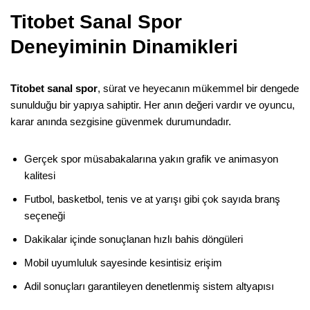
Titobet Sanal Spor
Deneyiminin Dinamikleri
Titobet sanal spor
, sürat ve heyecanın mükemmel bir dengede
sunulduğu bir yapıya sahiptir. Her anın değeri vardır ve oyuncu,
karar anında sezgisine güvenmek durumundadır.
Gerçek spor müsabakalarına yakın grafik ve animasyon
kalitesi
Futbol, basketbol, tenis ve at yarışı gibi çok sayıda branş
seçeneği
Dakikalar içinde sonuçlanan hızlı bahis döngüleri
Mobil uyumluluk sayesinde kesintisiz erişim
Adil sonuçları garantileyen denetlenmiş sistem altyapısı