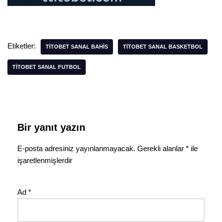
Etiketler:
TITOBET SANAL BAHIS
TITOBET SANAL BASKETBOL
TITOBET SANAL FUTBOL
Bir yanıt yazın
E-posta adresiniz yayınlanmayacak.
Gerekli alanlar
*
ile
işaretlenmişlerdir
Ad
*