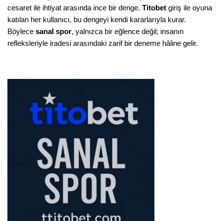
cesaret ile ihtiyat arasında ince bir denge.
Titobet
giriş ile oyuna
katılan her kullanıcı, bu dengeyi kendi kararlarıyla kurar.
Böylece
sanal spor
, yalnızca bir eğlence değil; insanın
refleksleriyle iradesi arasındaki zarif bir deneme hâline gelir.