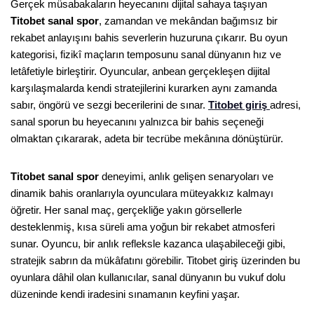
Gerçek müsabakaların heyecanını dijital sahaya taşıyan
Titobet sanal spor
, zamandan ve mekândan bağımsız bir
rekabet anlayışını bahis severlerin huzuruna çıkarır. Bu oyun
kategorisi, fizikî maçların temposunu sanal dünyanın hız ve
letâfetiyle birleştirir. Oyuncular, anbean gerçekleşen dijital
karşılaşmalarda kendi stratejilerini kurarken aynı zamanda
sabır, öngörü ve sezgi becerilerini de sınar.
Titobet giriş
adresi,
sanal sporun bu heyecanını yalnızca bir bahis seçeneği
olmaktan çıkararak, adeta bir tecrübe mekânına dönüştürür.
Titobet sanal spor
deneyimi, anlık gelişen senaryoları ve
dinamik bahis oranlarıyla oyunculara müteyakkız kalmayı
öğretir. Her sanal maç, gerçekliğe yakın görsellerle
desteklenmiş, kısa süreli ama yoğun bir rekabet atmosferi
sunar. Oyuncu, bir anlık refleksle kazanca ulaşabileceği gibi,
stratejik sabrın da mükâfatını görebilir. Titobet giriş üzerinden bu
oyunlara dâhil olan kullanıcılar, sanal dünyanın bu vukuf dolu
düzeninde kendi iradesini sınamanın keyfini yaşar.